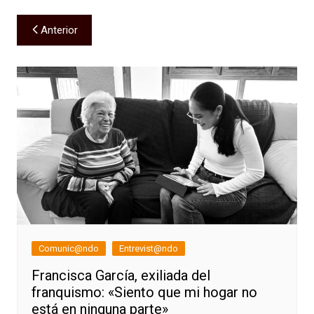
Navegación
Anterior
de
entradas
Comunic@ndo
Entrevist@ndo
Francisca García, exiliada del
franquismo: «Siento que mi hogar no
está en ninguna parte»