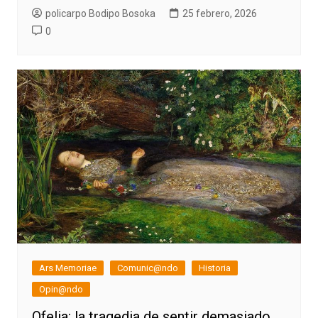
policarpo Bodipo Bosoka
25 febrero, 2026
0
Ars Memoriae
Comunic@ndo
Historia
Opin@ndo
Ofelia: la tragedia de sentir demasiado