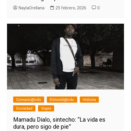
NaylaOrellana
25 febrero, 2026
0
Comunic@ndo
Entrevist@ndo
Historia
Sociedad
Viajes
Mamadu Dialo, sintecho: “La vida es
dura, pero sigo de pie”