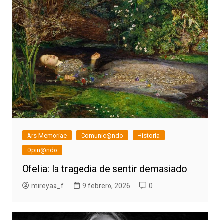
Ars Memoriae
Comunic@ndo
Historia
Opin@ndo
Ofelia: la tragedia de sentir demasiado
mireyaa_f
9 febrero, 2026
0