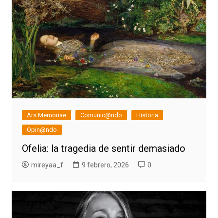
Ars Memoriae
Comunic@ndo
Historia
Opin@ndo
Ofelia: la tragedia de sentir demasiado
mireyaa_f
9 febrero, 2026
0