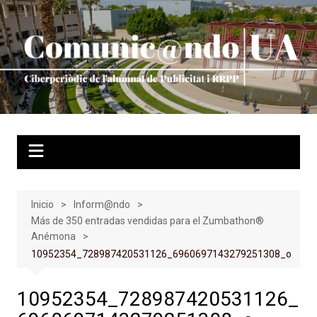
Saltar
al
contenido
Inicio
Inform@ndo
Más de 350 entradas vendidas para el Zumbathon®
Anémona
10952354_728987420531126_6960697143279251308_o
10952354_728987420531126_