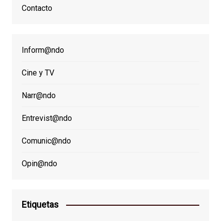
Contacto
Inform@ndo
Cine y TV
Narr@ndo
Entrevist@ndo
Comunic@ndo
Opin@ndo
Etiquetas