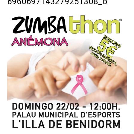
6960697143279251308_o