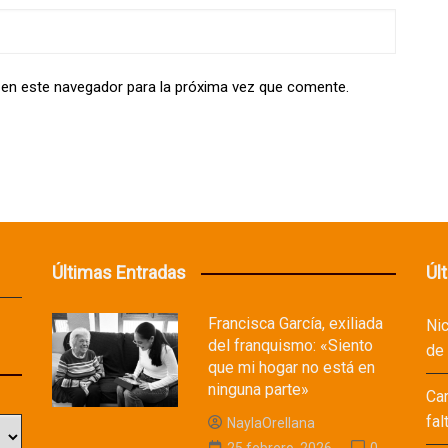
 en este navegador para la próxima vez que comente.
Últimas Entradas
Úl
Francisca García, exiliada
Ni
del franquismo: «Siento
de
que mi hogar no está en
ninguna parte»
Ca
fal
NaylaOrellana