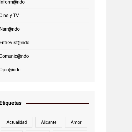
Inform@ndo
Cine y TV
Narr@ndo
Entrevist@ndo
Comunic@ndo
Opin@ndo
Etiquetas
Actualidad
Alicante
Amor