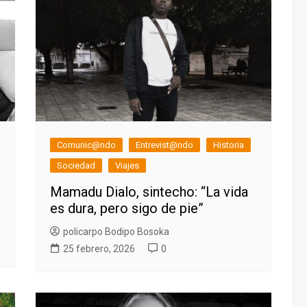
Comunic@ndo
Entrevist@ndo
Historia
Sociedad
Viajes
Mamadu Dialo, sintecho: “La vida
es dura, pero sigo de pie”
policarpo Bodipo Bosoka
25 febrero, 2026
0