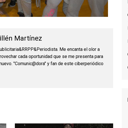
illén Martínez
blicitaria&RRPP&Periodista. Me encanta el olor a
aprovechar cada oportunidad que se me presenta para
nuevo. "Comunic@dora" y fan de este ciberperiódico