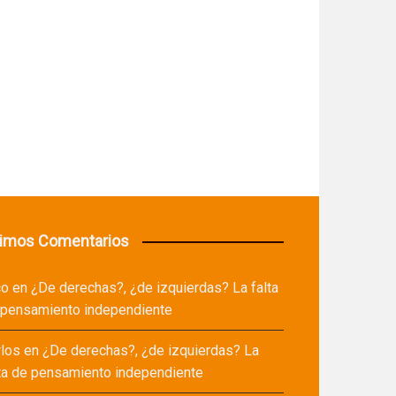
timos Comentarios
co
en
¿De derechas?, ¿de izquierdas? La falta
 pensamiento independiente
rlos
en
¿De derechas?, ¿de izquierdas? La
ta de pensamiento independiente