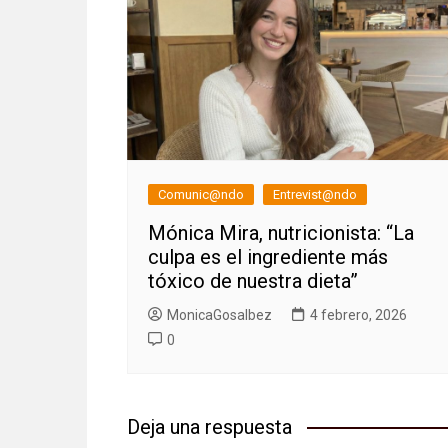
Comunic@ndo
Entrevist@ndo
Mónica Mira, nutricionista: “La
culpa es el ingrediente más
tóxico de nuestra dieta”
MonicaGosalbez
4 febrero, 2026
0
Deja una respuesta