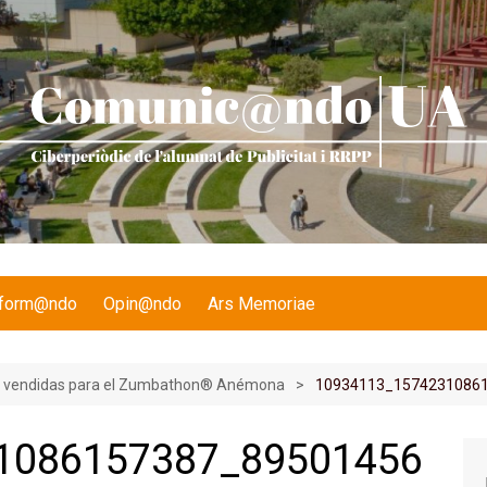
nform@ndo
Opin@ndo
Ars Memoriae
s vendidas para el Zumbathon® Anémona
10934113_1574231086
1086157387_89501456