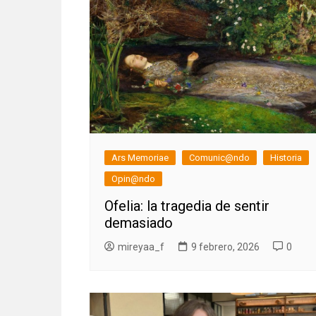
Ars Memoriae
Comunic@ndo
Historia
Opin@ndo
Ofelia: la tragedia de sentir
demasiado
mireyaa_f
9 febrero, 2026
0