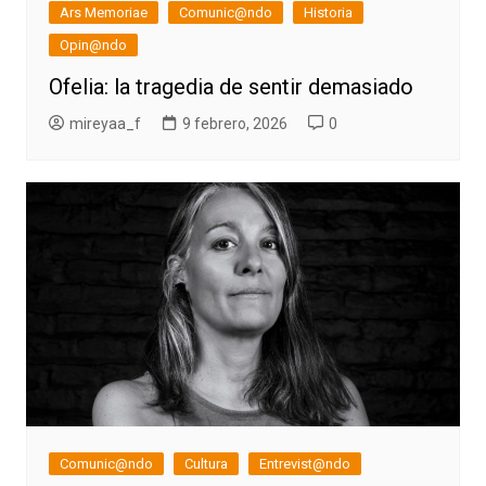
Ars Memoriae
Comunic@ndo
Historia
Opin@ndo
Ofelia: la tragedia de sentir demasiado
mireyaa_f
9 febrero, 2026
0
Comunic@ndo
Cultura
Entrevist@ndo