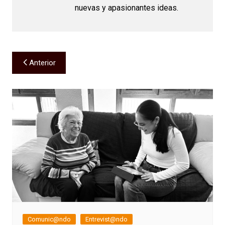
nuevas y apasionantes ideas.
Navegación
Anterior
de
entradas
Comunic@ndo
Entrevist@ndo