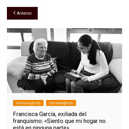
Navegación
Anterior
de
entradas
Comunic@ndo
Entrevist@ndo
Francisca García, exiliada del
franquismo: «Siento que mi hogar no
está en ninguna parte»