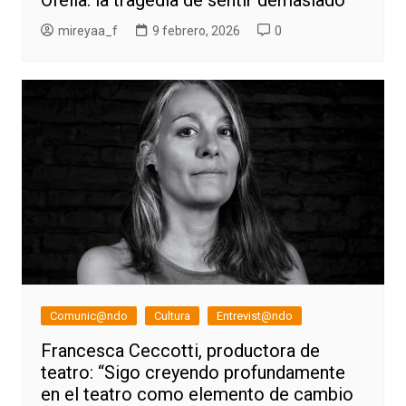
Ofelia: la tragedia de sentir demasiado
mireyaa_f
9 febrero, 2026
0
Comunic@ndo
Cultura
Entrevist@ndo
Francesca Ceccotti, productora de
teatro: “Sigo creyendo profundamente
en el teatro como elemento de cambio