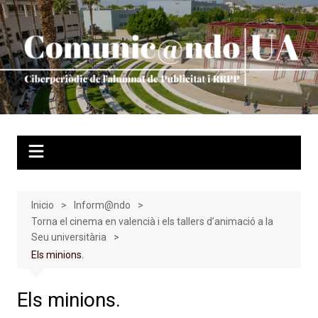
Saltar
al
contenido
Inicio
Inform@ndo
Torna el cinema en valencià i els tallers d’animació a la
Seu universitària
Els minions.
Els minions.