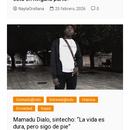
NaylaOrellana
25 febrero, 2026
0
Comunic@ndo
Entrevist@ndo
Historia
Sociedad
Viajes
Mamadu Dialo, sintecho: “La vida es
dura, pero sigo de pie”