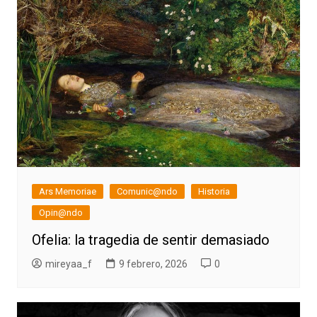
Ars Memoriae
Comunic@ndo
Historia
Opin@ndo
Ofelia: la tragedia de sentir demasiado
mireyaa_f
9 febrero, 2026
0