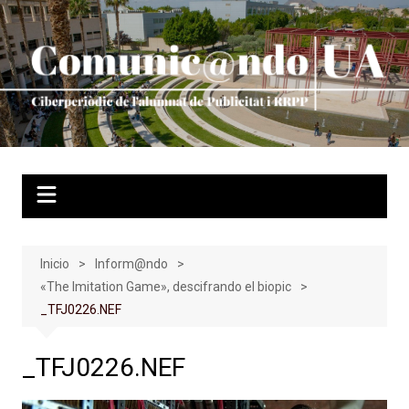
Saltar
al
contenido
Inicio
Inform@ndo
«The Imitation Game», descifrando el biopic
_TFJ0226.NEF
_TFJ0226.NEF