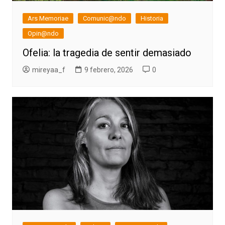
Ars Memoriae
Comunic@ndo
Historia
Opin@ndo
Ofelia: la tragedia de sentir demasiado
mireyaa_f
9 febrero, 2026
0