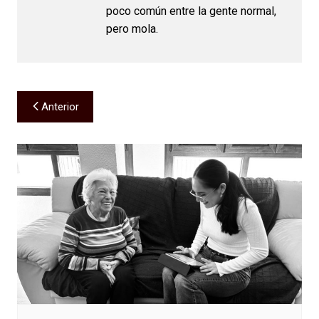
poco común entre la gente normal,
pero mola.
Navegación
Anterior
de
entradas