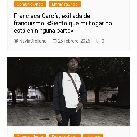
Comunic@ndo
Entrevist@ndo
Francisca García, exiliada del
franquismo: «Siento que mi hogar no
está en ninguna parte»
NaylaOrellana
25 febrero, 2026
0
Comunic@ndo
Entrevist@ndo
Historia