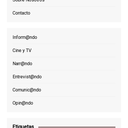
Contacto
Inform@ndo
Cine y TV
Narr@ndo
Entrevist@ndo
Comunic@ndo
Opin@ndo
Etiquetas