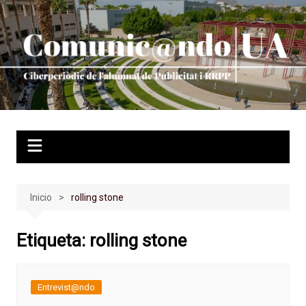
Saltar
al
contenido
Inicio
rolling stone
Etiqueta:
rolling stone
Entrevist@ndo