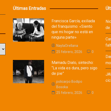
Últimas Entradas
Úl
Francisca García, exiliada
Ni
del franquismo: «Siento
de
que mi hogar no está en
ninguna parte»
Ca
fal
NaylaOrellana
25 febrero, 2026
0
Da
Mamadu Dialo, sintecho:
mod
“La vida es dura, pero sigo
de pie”
JA
cíc
policarpo Bodipo
Bosoka
25 febrero, 2026
0