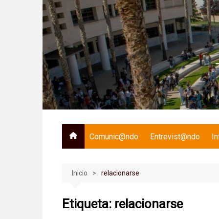
Saltar
al
contenido
Comunic@ndo
Entrevist@ndo
I
Inicio
relacionarse
Etiqueta:
relacionarse