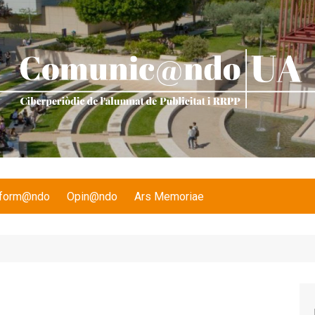
nform@ndo
Opin@ndo
Ars Memoriae