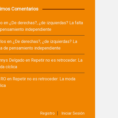
timos Comentarios
co
en
¿De derechas?, ¿de izquierdas? La falta
 pensamiento independiente
rlos
en
¿De derechas?, ¿de izquierdas? La
ta de pensamiento independiente
nnys Delgado
en
Repetir no es retroceder: La
a cíclica
IRO
en
Repetir no es retroceder: La moda
lica
Registro
Iniciar Sesión