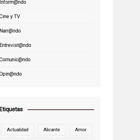
Inform@ndo
Cine y TV
Narr@ndo
Entrevist@ndo
Comunic@ndo
Opin@ndo
Etiquetas
Actualidad
Alicante
Amor