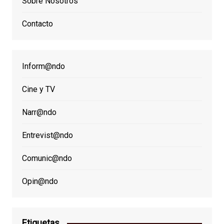
Sobre Nosotros
Contacto
Inform@ndo
Cine y TV
Narr@ndo
Entrevist@ndo
Comunic@ndo
Opin@ndo
Etiquetas