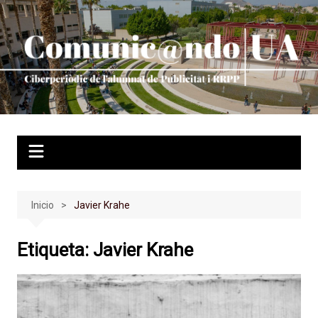
Saltar
al
contenido
Inicio
Javier Krahe
Etiqueta:
Javier Krahe