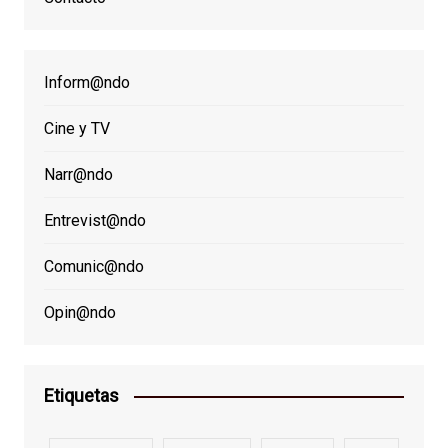
Inform@ndo
Cine y TV
Narr@ndo
Entrevist@ndo
Comunic@ndo
Opin@ndo
Etiquetas