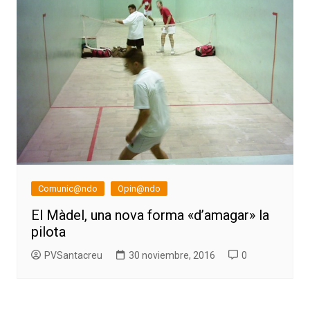
Comunic@ndo
Opin@ndo
El Màdel, una nova forma «d’amagar» la
pilota
PVSantacreu
30 noviembre, 2016
0