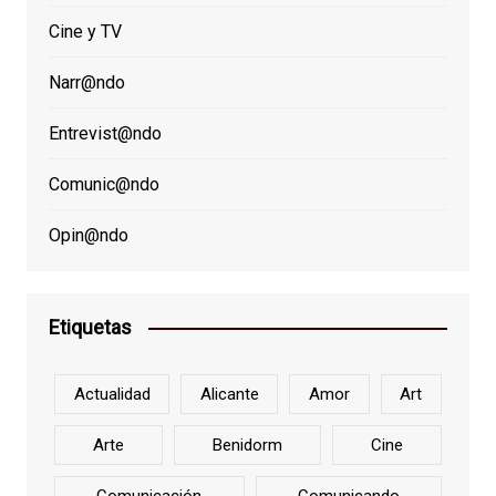
Cine y TV
Narr@ndo
Entrevist@ndo
Comunic@ndo
Opin@ndo
Etiquetas
Actualidad
Alicante
Amor
Art
Arte
Benidorm
Cine