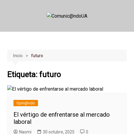
Saltar
al
contenido
Inicio
futuro
Etiqueta:
futuro
Opin@ndo
El vértigo de enfrentarse al mercado
laboral
Naomi
30 octubre, 2025
0