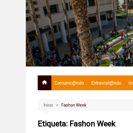
Saltar
al
contenido
Comunic@ndo
Entrevist@ndo
I
Inicio
Fashon Week
Etiqueta:
Fashon Week