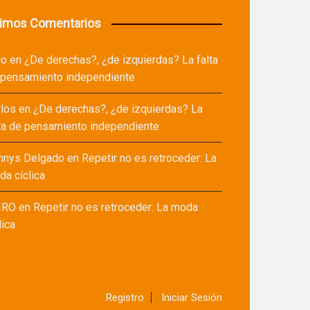
timos Comentarios
co
en
¿De derechas?, ¿de izquierdas? La falta
 pensamiento independiente
rlos
en
¿De derechas?, ¿de izquierdas? La
ta de pensamiento independiente
nnys Delgado
en
Repetir no es retroceder: La
a cíclica
IRO
en
Repetir no es retroceder: La moda
lica
Registro
Iniciar Sesión