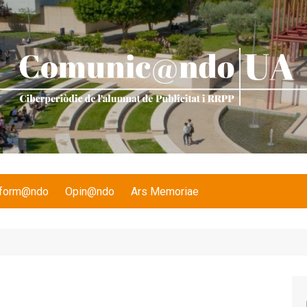
nform@ndo
Opin@ndo
Ars Memoriae