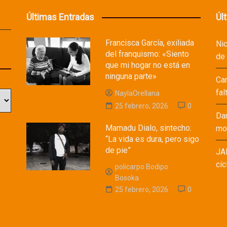
Últimas Entradas
Úl
Francisca García, exiliada
Ni
del franquismo: «Siento
de
que mi hogar no está en
ninguna parte»
Ca
fal
NaylaOrellana
25 febrero, 2026
0
Da
Mamadu Dialo, sintecho:
mod
“La vida es dura, pero sigo
de pie”
JA
cíc
policarpo Bodipo
Bosoka
25 febrero, 2026
0