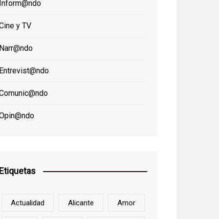
Inform@ndo
Cine y TV
Narr@ndo
Entrevist@ndo
Comunic@ndo
Opin@ndo
Etiquetas
Actualidad
Alicante
Amor