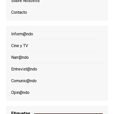
Sobre Nosotros
Contacto
Inform@ndo
Cine y TV
Narr@ndo
Entrevist@ndo
Comunic@ndo
Opin@ndo
Etiquetas