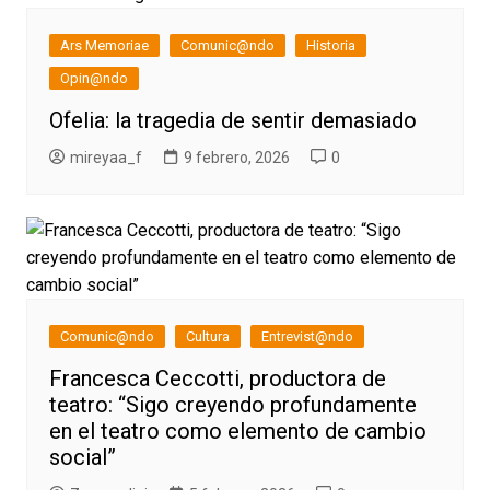
Ars Memoriae
Comunic@ndo
Historia
Opin@ndo
Ofelia: la tragedia de sentir demasiado
mireyaa_f
9 febrero, 2026
0
Comunic@ndo
Cultura
Entrevist@ndo
Francesca Ceccotti, productora de
teatro: “Sigo creyendo profundamente
en el teatro como elemento de cambio
social”