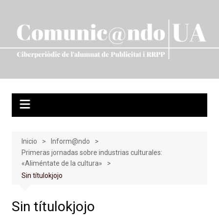
Saltar
al
contenido
Inicio
Inform@ndo
Primeras jornadas sobre industrias culturales:
«Aliméntate de la cultura»
Sin títulokjojo
Sin títulokjojo