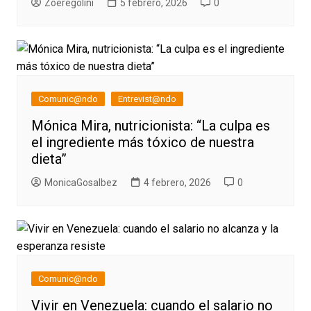
Zoeregolini
5 febrero, 2026
0
Comunic@ndo
Entrevist@ndo
Mónica Mira, nutricionista: “La culpa es
el ingrediente más tóxico de nuestra
dieta”
MonicaGosalbez
4 febrero, 2026
0
Comunic@ndo
Vivir en Venezuela: cuando el salario no