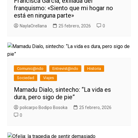
Francisca García, exiliada del
franquismo: «Siento que mi hogar no
está en ninguna parte»
NaylaOrellana
25 febrero, 2026
0
Comunic@ndo
Entrevist@ndo
Historia
Sociedad
Viajes
Mamadu Dialo, sintecho: “La vida es
dura, pero sigo de pie”
policarpo Bodipo Bosoka
25 febrero, 2026
0