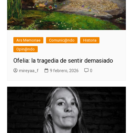
Ars Memoriae
Comunic@ndo
Historia
Opin@ndo
Ofelia: la tragedia de sentir demasiado
mireyaa_f
9 febrero, 2026
0