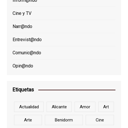
Inform@ndo
Cine y TV
Narr@ndo
Entrevist@ndo
Comunic@ndo
Opin@ndo
Etiquetas
Actualidad
Alicante
Amor
Art
Arte
Benidorm
Cine