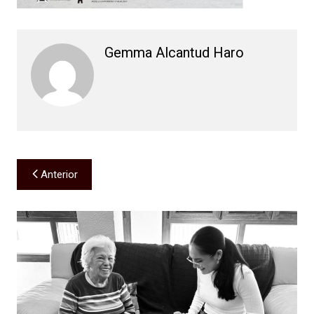
Gemma Alcantud Haro
Navegación
Anterior
de
entradas