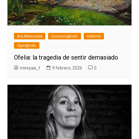
Ars Memoriae
Comunic@ndo
Historia
Opin@ndo
Ofelia: la tragedia de sentir demasiado
mireyaa_f
9 febrero, 2026
0