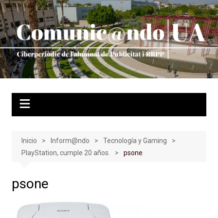
Saltar
al
contenido
Inicio
Inform@ndo
Tecnología y Gaming
PlayStation, cumple 20 años.
psone
psone