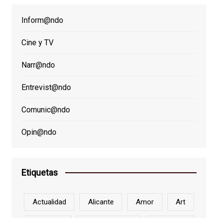
Inform@ndo
Cine y TV
Narr@ndo
Entrevist@ndo
Comunic@ndo
Opin@ndo
Etiquetas
Actualidad
Alicante
Amor
Art