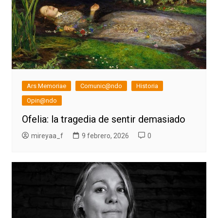
Ars Memoriae
Comunic@ndo
Historia
Opin@ndo
Ofelia: la tragedia de sentir demasiado
mireyaa_f
9 febrero, 2026
0