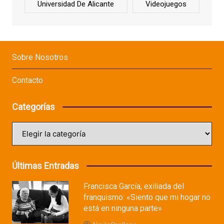
Universidad De Alicante
Videojuegos
Sobre Nosotros
Contacto
Categorías
Categorías
Últimas Entradas
Francisca García, exiliada del
franquismo: «Siento que mi hogar no
está en ninguna parte»