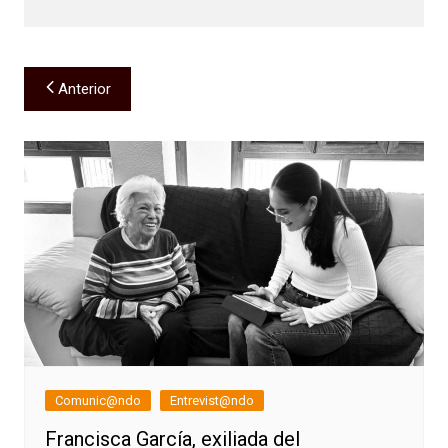
Navegación
Anterior
de
entradas
Comunic@ndo
Entrevist@ndo
Francisca García, exiliada del