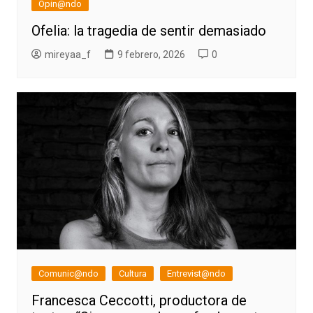
Opin@ndo
Ofelia: la tragedia de sentir demasiado
mireyaa_f
9 febrero, 2026
0
Comunic@ndo
Cultura
Entrevist@ndo
Francesca Ceccotti, productora de