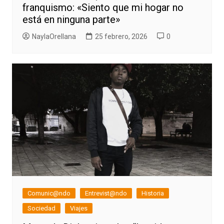
franquismo: «Siento que mi hogar no
está en ninguna parte»
NaylaOrellana
25 febrero, 2026
0
Comunic@ndo
Entrevist@ndo
Historia
Sociedad
Viajes