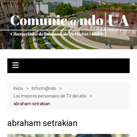
Saltar
al
contenido
Inicio
Inform@ndo
Los mejores personajes de TV del año
abraham setrakian
abraham setrakian