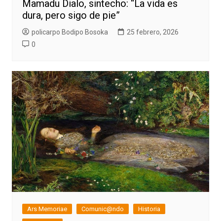
Mamadu Dialo, sintecho: “La vida es
dura, pero sigo de pie”
policarpo Bodipo Bosoka
25 febrero, 2026
0
Ars Memoriae
Comunic@ndo
Historia