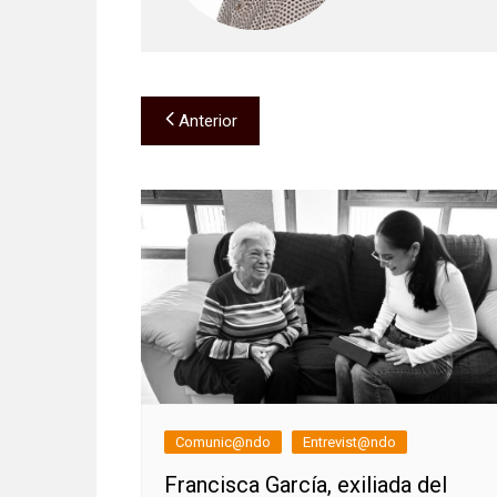
Navegación
Anterior
de
entradas
Comunic@ndo
Entrevist@ndo
Francisca García, exiliada del