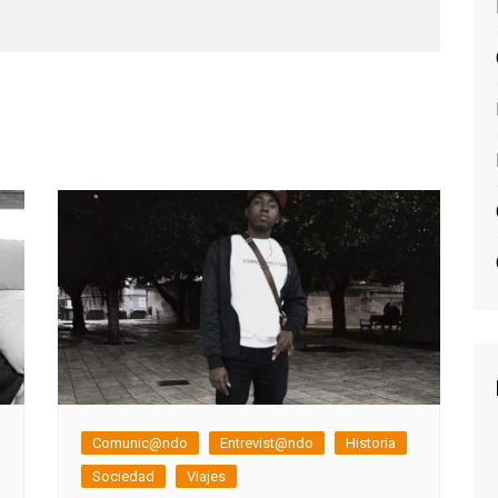
Comunic@ndo
Entrevist@ndo
Historia
Sociedad
Viajes