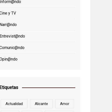
Inform@ndo
Cine y TV
Narr@ndo
Entrevist@ndo
Comunic@ndo
Opin@ndo
Etiquetas
Actualidad
Alicante
Amor