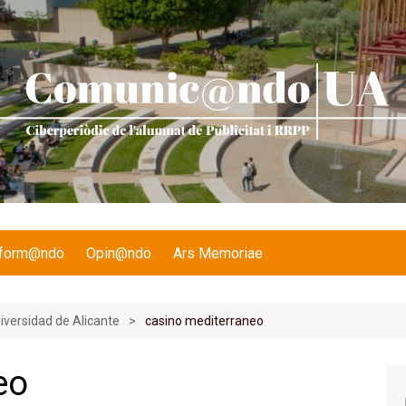
nform@ndo
Opin@ndo
Ars Memoriae
niversidad de Alicante
casino mediterraneo
eo