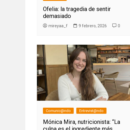
Ofelia: la tragedia de sentir
demasiado
mireyaa_f
9 febrero, 2026
0
Comunic@ndo
Entrevist@ndo
Mónica Mira, nutricionista: “La
culpa es el ingrediente más