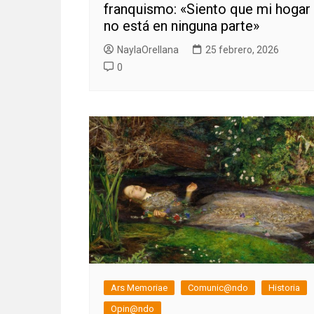
franquismo: «Siento que mi hogar
no está en ninguna parte»
NaylaOrellana
25 febrero, 2026
0
Ars Memoriae
Comunic@ndo
Historia
Opin@ndo