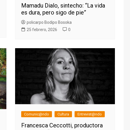
Mamadu Dialo, sintecho: “La vida
es dura, pero sigo de pie”
policarpo Bodipo Bosoka
25 febrero, 2026
0
Comunic@ndo
Cultura
Entrevist@ndo
Francesca Ceccotti, productora