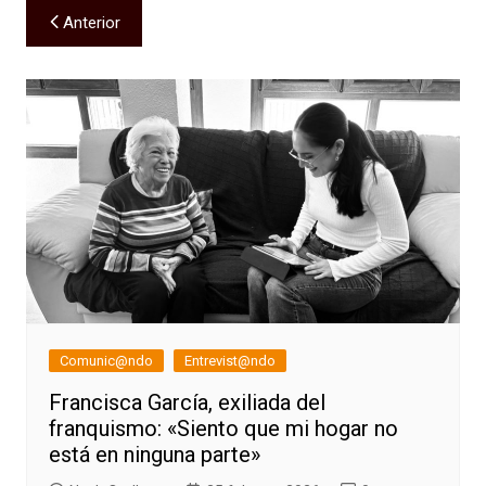
Navegación
Anterior
de
entradas
Comunic@ndo
Entrevist@ndo
Francisca García, exiliada del
franquismo: «Siento que mi hogar no
está en ninguna parte»