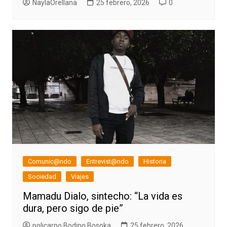
NaylaOrellana
25 febrero, 2026
0
Comunic@ndo
Entrevist@ndo
Historia
Sociedad
Viajes
Mamadu Dialo, sintecho: “La vida es
dura, pero sigo de pie”
policarpo Bodipo Bosoka
25 febrero, 2026