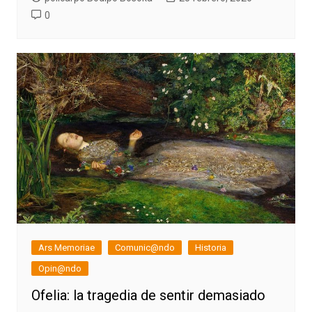
0
Ars Memoriae
Comunic@ndo
Historia
Opin@ndo
Ofelia: la tragedia de sentir demasiado