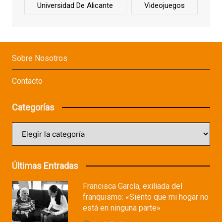
Universidad De Alicante
Videojuegos
Sobre Nosotros
Contacto
Categorías
Categorías
Últimas Entradas
Francisca García, exiliada del
franquismo: «Siento que mi hogar no
está en ninguna parte»