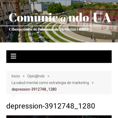
Saltar
al
contenido
Inicio
Opin@ndo
La salud mental como estrategia de marketing
depression-3912748_1280
depression-3912748_1280