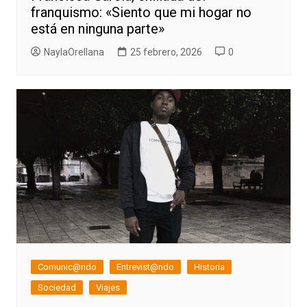
franquismo: «Siento que mi hogar no
está en ninguna parte»
NaylaOrellana
25 febrero, 2026
0
Comunic@ndo
Entrevist@ndo
Historia
Sociedad
Viajes