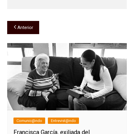
Navegación
Anterior
de
entradas
Comunic@ndo
Entrevist@ndo
Francisca García, exiliada del