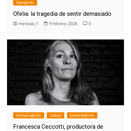
Opin@ndo
Ofelia: la tragedia de sentir demasiado
mireyaa_f
9 febrero, 2026
0
Comunic@ndo
Cultura
Entrevist@ndo
Francesca Ceccotti, productora de