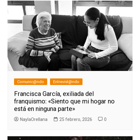
entradas
Comunic@ndo
Entrevist@ndo
Francisca García, exiliada del
franquismo: «Siento que mi hogar no
está en ninguna parte»
NaylaOrellana
25 febrero, 2026
0