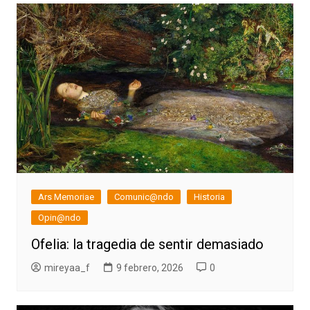
Ars Memoriae
Comunic@ndo
Historia
Opin@ndo
Ofelia: la tragedia de sentir demasiado
mireyaa_f
9 febrero, 2026
0