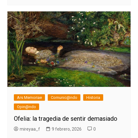
Ars Memoriae
Comunic@ndo
Historia
Opin@ndo
Ofelia: la tragedia de sentir demasiado
mireyaa_f
9 febrero, 2026
0