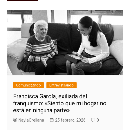
de
entradas
Comunic@ndo
Entrevist@ndo
Francisca García, exiliada del
franquismo: «Siento que mi hogar no
está en ninguna parte»
NaylaOrellana
25 febrero, 2026
0