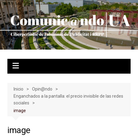
Saltar
al
contenido
Inicio
Opin@ndo
Enganchados a la pantalla: el precio invisible de las redes
sociales
image
image