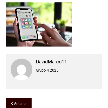
DavidMarco11
Grupo 4 2025
Navegación
Anterior