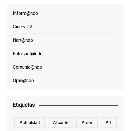
Inform@ndo
Cine y TV
Narr@ndo
Entrevist@ndo
Comunic@ndo
Opin@ndo
Etiquetas
Actualidad
Alicante
Amor
Art