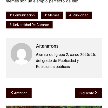
memes son un ejemplo perfecto de ello.
Comunicación
Memes
Publicidad
Universidad De Alicante
Aitanafons
Alumna del grupo 2, curso 2025/26,
del grado de Publicidad y
Relaciones públicas.
Navegación
Anterior
Siguiente
de
entradas