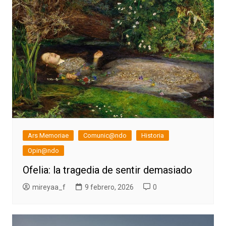
Ars Memoriae
Comunic@ndo
Historia
Opin@ndo
Ofelia: la tragedia de sentir demasiado
mireyaa_f
9 febrero, 2026
0