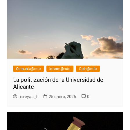
Comunic@ndo
Inform@ndo
Opin@ndo
La politización de la Universidad de
Alicante
mireyaa_f
25 enero, 2026
0