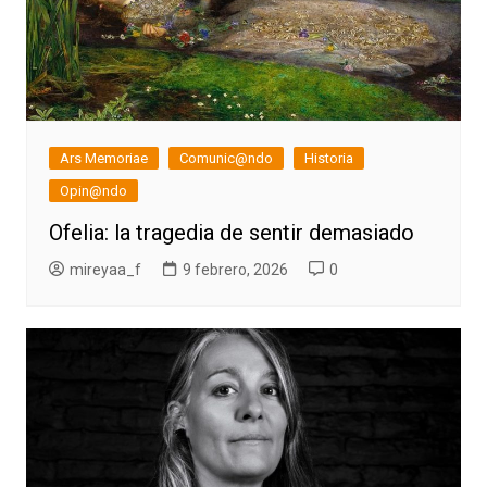
Ars Memoriae
Comunic@ndo
Historia
Opin@ndo
Ofelia: la tragedia de sentir demasiado
mireyaa_f
9 febrero, 2026
0