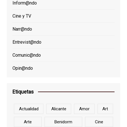
Inform@ndo
Cine y TV
Narr@ndo
Entrevist@ndo
Comunic@ndo
Opin@ndo
Etiquetas
Actualidad
Alicante
Amor
Art
Arte
Benidorm
Cine