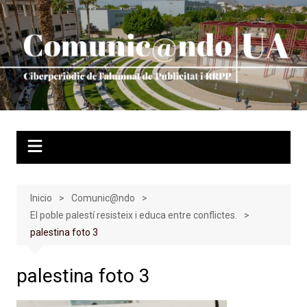
Saltar
al
contenido
Inicio
Comunic@ndo
El poble palestí resisteix i educa entre conflictes.
palestina foto 3
palestina foto 3