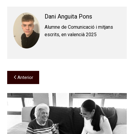
Dani Anguita Pons
Alumne de Comunicació i mitjans
escrits, en valencià 2025
Navegación
Anterior
de
entradas