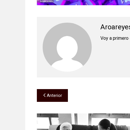
Aroareye
Voy a primero 
Navegación
Anterior
de
entradas