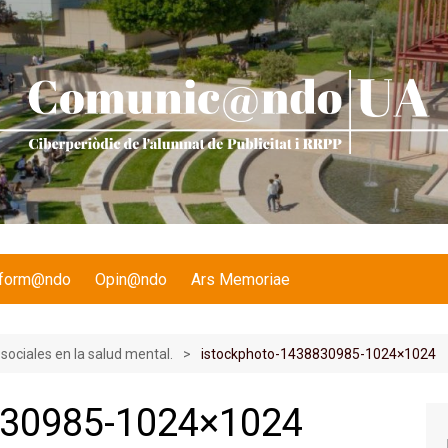
nform@ndo
Opin@ndo
Ars Memoriae
 sociales en la salud mental.
istockphoto-1438830985-1024×1024
830985-1024×1024