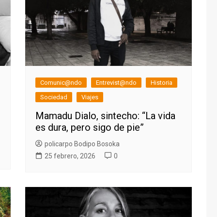
Comunic@ndo
Entrevist@ndo
Historia
Sociedad
Viajes
Mamadu Dialo, sintecho: “La vida
es dura, pero sigo de pie”
policarpo Bodipo Bosoka
25 febrero, 2026
0