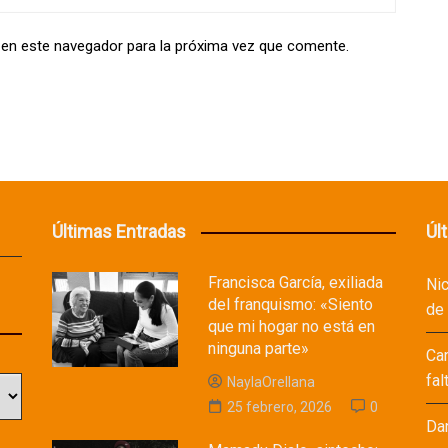
 en este navegador para la próxima vez que comente.
Últimas Entradas
Úl
Francisca García, exiliada
Ni
del franquismo: «Siento
de
que mi hogar no está en
ninguna parte»
Ca
fal
NaylaOrellana
25 febrero, 2026
0
Da