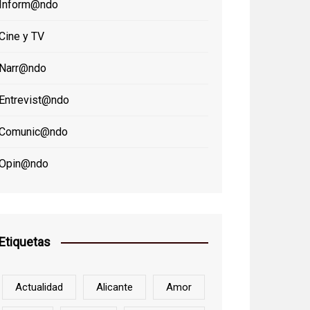
Inform@ndo
Cine y TV
Narr@ndo
Entrevist@ndo
Comunic@ndo
Opin@ndo
Etiquetas
Actualidad
Alicante
Amor