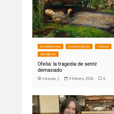
Ars Memoriae
Comunic@ndo
Historia
Opin@ndo
Ofelia: la tragedia de sentir
demasiado
mireyaa_f
9 febrero, 2026
0