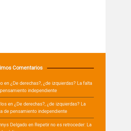
timos Comentarios
co
en
¿De derechas?, ¿de izquierdas? La falta
 pensamiento independiente
rlos
en
¿De derechas?, ¿de izquierdas? La
ta de pensamiento independiente
nnys Delgado
en
Repetir no es retroceder: La