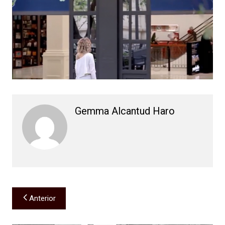
Gemma Alcantud Haro
Navegación
Anterior
de