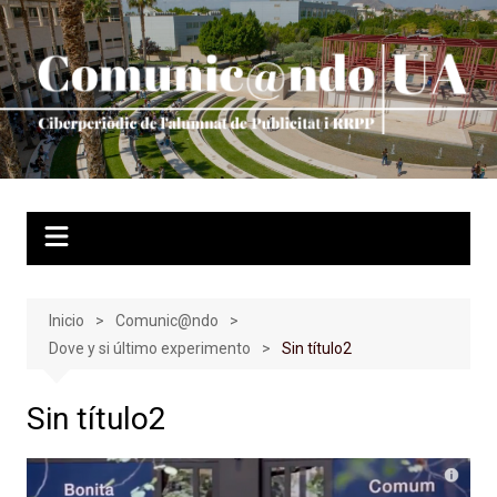
Saltar
al
contenido
Inicio
Comunic@ndo
Dove y si último experimento
Sin título2
Sin título2