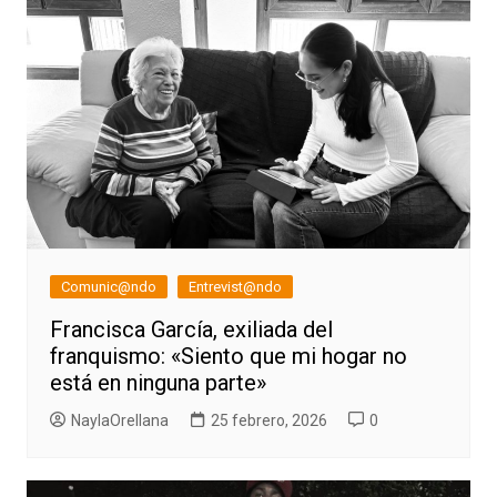
entradas
Comunic@ndo
Entrevist@ndo
Francisca García, exiliada del
franquismo: «Siento que mi hogar no
está en ninguna parte»
NaylaOrellana
25 febrero, 2026
0