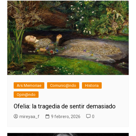
Ars Memoriae
Comunic@ndo
Historia
Opin@ndo
Ofelia: la tragedia de sentir demasiado
mireyaa_f
9 febrero, 2026
0