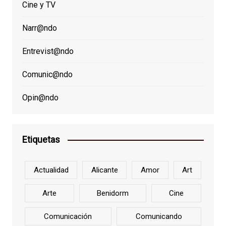
Cine y TV
Narr@ndo
Entrevist@ndo
Comunic@ndo
Opin@ndo
Etiquetas
Actualidad
Alicante
Amor
Art
Arte
Benidorm
Cine
Comunicación
Comunicando