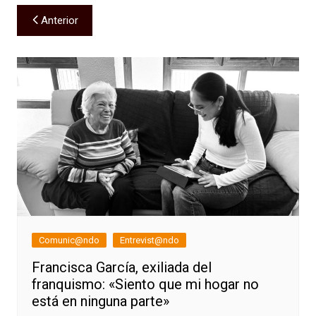
Navegación
Anterior
de
entradas
Comunic@ndo
Entrevist@ndo
Francisca García, exiliada del
franquismo: «Siento que mi hogar no
está en ninguna parte»