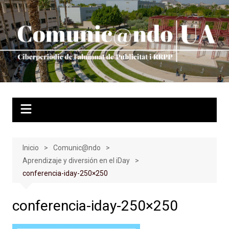
Saltar
al
contenido
Inicio
Comunic@ndo
Aprendizaje y diversión en el iDay
conferencia-iday-250×250
conferencia-iday-250×250