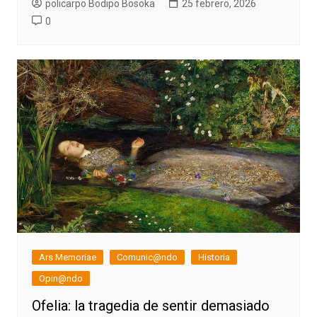
policarpo Bodipo Bosoka
25 febrero, 2026
0
Ars Memoriae
Comunic@ndo
Historia
Opin@ndo
Ofelia: la tragedia de sentir demasiado