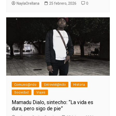
NaylaOrellana
25 febrero, 2026
0
Comunic@ndo
Entrevist@ndo
Historia
Sociedad
Viajes
Mamadu Dialo, sintecho: “La vida es
dura, pero sigo de pie”