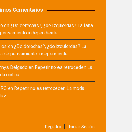
timos Comentarios
co
en
¿De derechas?, ¿de izquierdas? La falta
 pensamiento independiente
rlos
en
¿De derechas?, ¿de izquierdas? La
ta de pensamiento independiente
nnys Delgado
en
Repetir no es retroceder: La
a cíclica
IRO
en
Repetir no es retroceder: La moda
lica
Registro
Iniciar Sesión