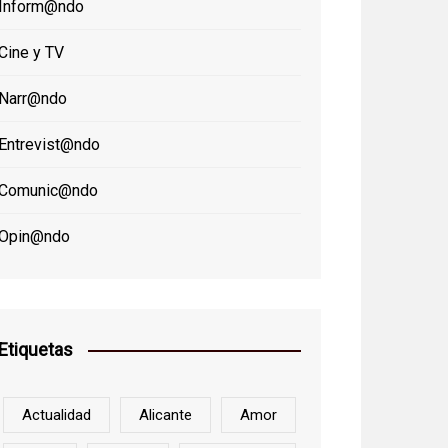
Inform@ndo
Cine y TV
Narr@ndo
Entrevist@ndo
Comunic@ndo
Opin@ndo
Etiquetas
Actualidad
Alicante
Amor