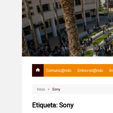
Saltar
al
contenido
Comunic@ndo
Entrevist@ndo
I
Inicio
Sony
Etiqueta:
Sony