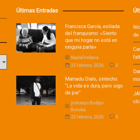
Últimas Entradas
Úl
Francisca García, exiliada
Ni
del franquismo: «Siento
de
que mi hogar no está en
ninguna parte»
Ca
fal
NaylaOrellana
25 febrero, 2026
0
Da
Mamadu Dialo, sintecho:
mod
“La vida es dura, pero sigo
de pie”
JA
cíc
policarpo Bodipo
Bosoka
25 febrero, 2026
0