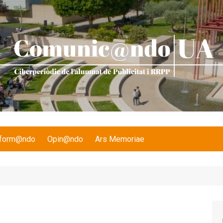
nform@ndo
Opin@ndo
Ars Memoriae