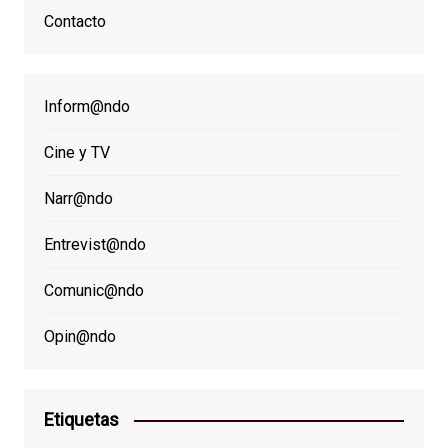
Contacto
Inform@ndo
Cine y TV
Narr@ndo
Entrevist@ndo
Comunic@ndo
Opin@ndo
Etiquetas