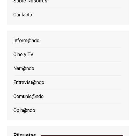
Sobre Nosotros
Contacto
Inform@ndo
Cine y TV
Narr@ndo
Entrevist@ndo
Comunic@ndo
Opin@ndo
Etiquetas