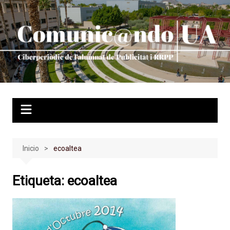
Saltar
al
contenido
Inicio
ecoaltea
Etiqueta:
ecoaltea