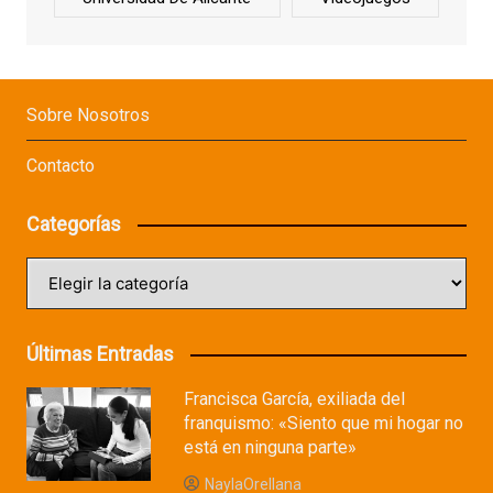
Sobre Nosotros
Contacto
Categorías
Categorías
Últimas Entradas
Francisca García, exiliada del
franquismo: «Siento que mi hogar no
está en ninguna parte»
NaylaOrellana