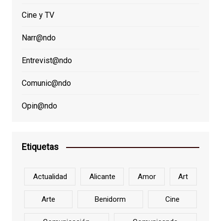
Cine y TV
Narr@ndo
Entrevist@ndo
Comunic@ndo
Opin@ndo
Etiquetas
Actualidad
Alicante
Amor
Art
Arte
Benidorm
Cine