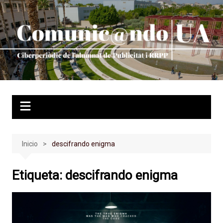
Saltar
al
contenido
Inicio
descifrando enigma
Etiqueta:
descifrando enigma