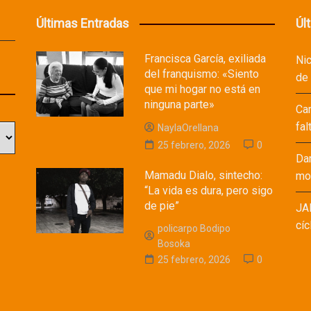
Últimas Entradas
Úl
Francisca García, exiliada
Ni
del franquismo: «Siento
de
que mi hogar no está en
ninguna parte»
Ca
fal
NaylaOrellana
25 febrero, 2026
0
Da
Mamadu Dialo, sintecho:
mod
“La vida es dura, pero sigo
de pie”
JA
cíc
policarpo Bodipo
Bosoka
25 febrero, 2026
0