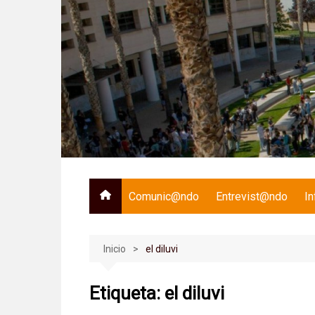
Saltar
al
contenido
Comunic@ndo
Entrevist@ndo
I
Inicio
el diluvi
Etiqueta:
el diluvi