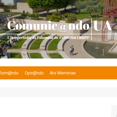
nform@ndo
Opin@ndo
Ars Memoriae