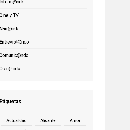
Inform@ndo
Cine y TV
Narr@ndo
Entrevist@ndo
Comunic@ndo
Opin@ndo
Etiquetas
Actualidad
Alicante
Amor