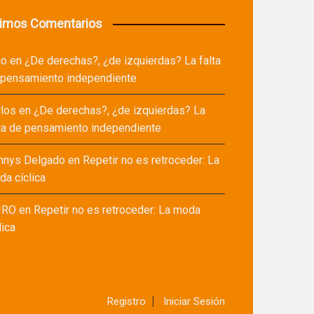
timos Comentarios
co
en
¿De derechas?, ¿de izquierdas? La falta
 pensamiento independiente
rlos
en
¿De derechas?, ¿de izquierdas? La
ta de pensamiento independiente
nnys Delgado
en
Repetir no es retroceder: La
a cíclica
IRO
en
Repetir no es retroceder: La moda
lica
Registro
Iniciar Sesión