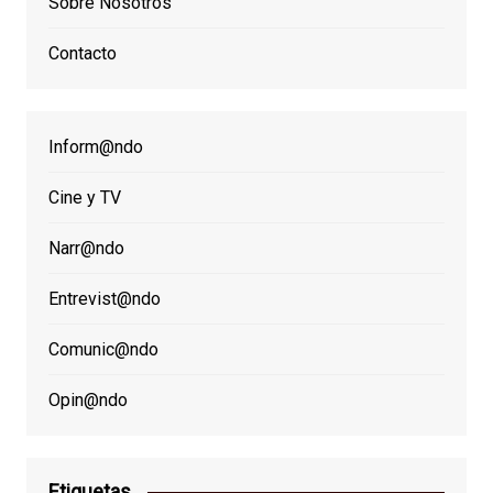
Sobre Nosotros
Contacto
Inform@ndo
Cine y TV
Narr@ndo
Entrevist@ndo
Comunic@ndo
Opin@ndo
Etiquetas