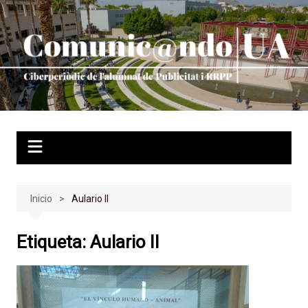
Saltar
al
contenido
Inicio
Aulario II
Etiqueta:
Aulario II